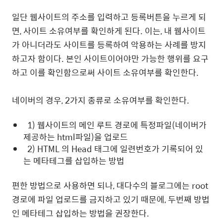
일단 웹사이트의 주소를 입력하고 등록버튼을 누르게 되
면, 사이트 소유여부를 확인하게 된다. 이는, 내 웹사이트
가 아니더라도 사이트를 등록하여 악용하는 사례를 방지
하고자 함이다. 본인 사이트이어야만 가능한 행위를 요구
하고 이를 확인함으로써 사이트 소유여부를 확인한다.
네이버의 경우, 2가지 종류로 소유여부를 확인한다.
1) 웹사이트의 메인 루트 경로에 특정파일(네이버가
제공하는 html파일)을 업로드
2) HTML 의 Head 태그에 일련번호가 기록되어 있
는 메타테그를 삽입하는 방법
편한 방법으로 사용하면 되나, 대다수의 블로그에는 root
경로에 파일 업로드를 금지하고 있기 때문에, 두번째 방법
인 메타테그 삽입하는 방법을 권장한다.