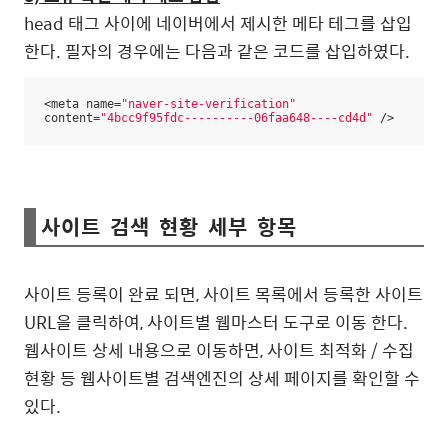
head 태그 사이에 네이버에서 제시한 메타 테그를 삽입
한다. 필자의 경우에는 다음과 같은 코드를 삽입하였다.
<meta name=
"naver-site-verification"
content=
"4bcc9f95fdc----------06faa648----cd4d"
 />
사이트 검색 현황 세부 항목
사이트 등록이 완료 되면, 사이트 목록에서 등록한 사이트
URL을 클릭하여, 사이트별 웹마스터 도구로 이동 한다.
웹사이트 상세 내용으로 이동하면, 사이트 최적화 / 수집
현황 등 웹사이트별 검색엔진의 상세 페이지를 확인할 수
있다.