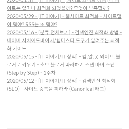
2020/05/31 - [IT 이야기] - [사이트 최적화 점검] 내 사
이트는 얼마나 최적화 되었을까? 무엇이 부족할까?
2020/05/29 - [IT 이야기] - 웹사이트 최적화 - 사이트맵
이 뭐야? RSS는 또 뭐야?
2020/05/16 - [분류 전체보기] - 검색엔진 최적화 방법 -
네이버 서치어드바이저/웹마스터 도구가 알려주는 최적
화 가이드
2020/05/15 - [IT 이야기/IT 상식] - 컴.알.못 와이프, 블
로거로 키우기 - 초보 블로거 따라하기 스텝 바이 스텝
(Step by Step) - 1주차
2020/05/12 - [IT 이야기/IT 상식] - 검색엔진 최적화
(SEO) - 사이트 중복을 피하라 (Canonical 태그)