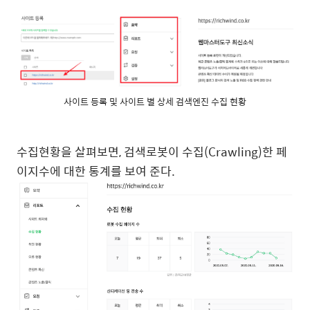
사이트 등록 및 사이트 별 상세 검색엔진 수집 현황
수집현황을 살펴보면, 검색로봇이 수집(Crawling)한 페
이지수에 대한 통계를 보여 준다.