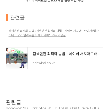
네이버 사이트맵 및 RSS 제출 현황 확인/수정
관련글
검색엔진 최적화 방법 : 검색엔진 최적화 방법 - 네이버 서치어드바이저/웹마
스터 도구가 알려주는 최적화 가이드 <<= 다음글
검색엔진 최적화 방법 - 네이버 서치어드바이저/웹마스터 도구가 알려주는 최적화 가이드
richwind.co.kr
관련글