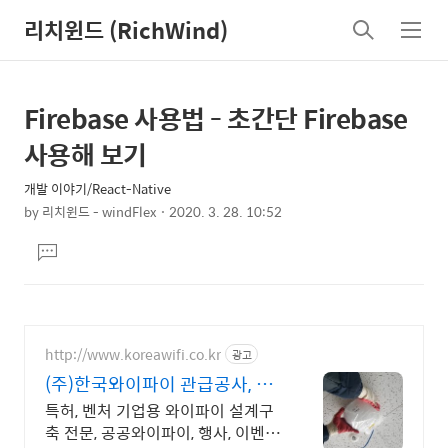
리치윈드 (RichWind)
검
메
색
뉴
Firebase 사용법 - 초간단 Firebase
상
본
문
세
사용해 보기
제
컨
목
개발 이야기/React-Native
텐
by
리치윈드 - windFlex
2020. 3. 28. 10:52
츠
본
댓
문
글
달
기
http://www.koreawifi.co.kr
광고
(주)한국와이파이 관급공사, 건
설공사 가능
특허, 벤처 기업용 와이파이 설계구
축 전문, 공공와이파이, 행사, 이벤트,