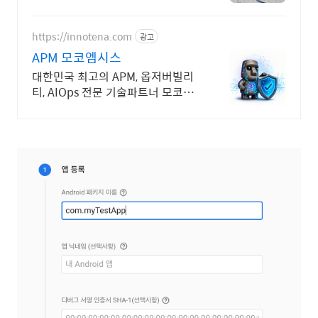
IOT 나라장터 입찰 가능 기업, 성공
사업의 지름길 와이파이 프리존 구
축. 견적문의
https://innotena.com
광고
APM 모코엠시스
대한민국 최고의 APM, 옵저버빌리
티, AIOps 전문 기술파트너 모코엠
시스