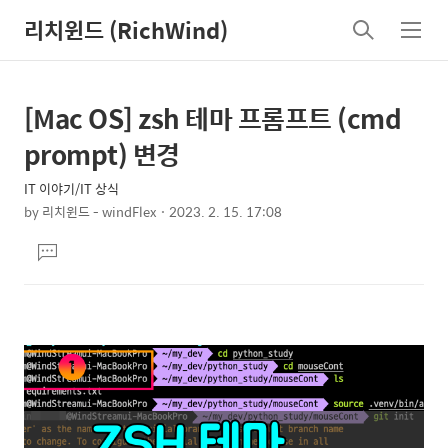
리치윈드 (RichWind)
검
메
색
뉴
[Mac OS] zsh 테마 프롬프트 (cmd
상
본
문
세
prompt) 변경
제
컨
목
IT 이야기/IT 상식
텐
by
리치윈드 - windFlex
2023. 2. 15. 17:08
츠
본
댓
문
글
달
기