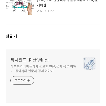
제해결
2023.01.27
댓
댓글
개
글
영
역
리치윈드 (RichWind)
마흔쯤의 아빠들에게 필요한 인문/경제 공부 이야
기. 공학자의 인문과 경제 이야기
구독하기