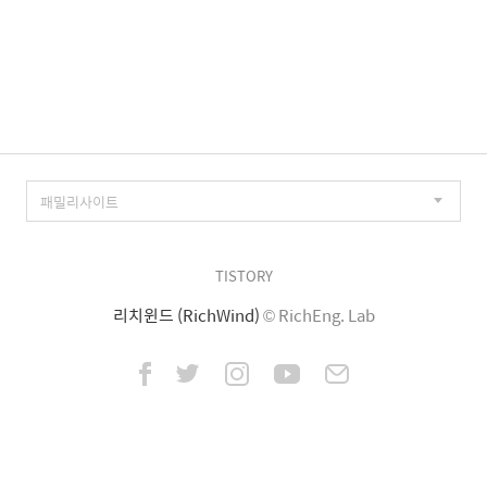
TISTORY
리치윈드 (RichWind)
© RichEng. Lab