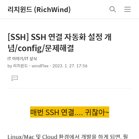
리치윈드 (RichWind)
검
메
색
뉴
[SSH] SSH 연결 자동화 설정 개
상
본
문
세
념/config/문제해결
제
컨
목
IT 이야기/IT 상식
텐
by
리치윈드 - windFlex
2023. 1. 27. 17:56
츠
본
댓
문
글
달
기
매번 SSH 연결.... 귀찮아~
Linux/Mac 및 Cloud 환경에서 개발을 하게 되면, 필