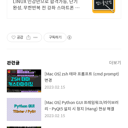
결제시 기프티콘!
LINUX 인강만으로 합격가능, 단기
완성, 무한반복 전 강좌 스마트폰 학
습가능
공감
구독하기
관련글
더보기
[Mac OS] zsh 테마 프롬프트 (cmd prompt)
변경
2023.02.15
[Mac OS] Python GUI 프레임워크/라이브러
리 - PyQt5 설치 시 정지 (Hang) 현상 해결
2023.02.15