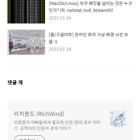
[MacOS/Linux] 자꾸 패킷을 날리는 것은 누구
인가? (ft. netstat, lsof, Streamlit)
2023.01.26
[줌/구글미트] 온라인 회의 가상 배경 사진 모
음-1
2023.01.18
댓
댓글
개
글
영
역
리치윈드 (RichWind)
마흔쯤의 아빠들에게 필요한 인문/경제 공부 이야
기. 공학자의 인문과 경제 이야기