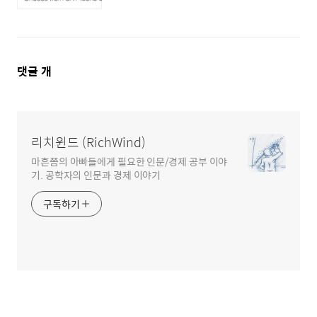
댓
댓글
개
글
영
역
리치윈드 (RichWind)
마흔쯤의 아빠들에게 필요한 인문/경제 공부 이야
기. 공학자의 인문과 경제 이야기
구독하기