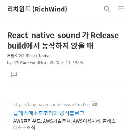
리치윈드 (RichWind)
검
메
색
뉴
React-native-sound 가 Release
상
본
문
세
build에서 동작하지 않을 때
제
컨
목
개발 이야기/React-Native
텐
by
리치윈드 - windFlex
2020. 3. 11. 19:05
츠
본
댓
문
글
달
기
https://blog.naver.com/classmethodkr
광고
클래스메소드코리아 공식블로그
AWS클라우드, AWS기술문서, AWS이용사례, 클래스
메소드소식