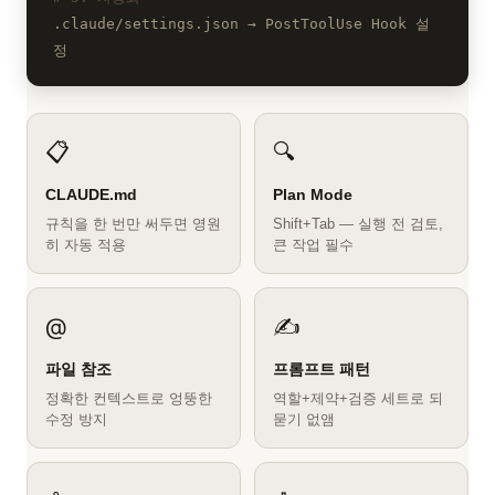
.claude/settings.json → PostToolUse Hook 설
정
📋
🔍
CLAUDE.md
Plan Mode
규칙을 한 번만 써두면 영원
Shift+Tab — 실행 전 검토,
히 자동 적용
큰 작업 필수
@
✍️
파일 참조
프롬프트 패턴
정확한 컨텍스트로 엉뚱한
역할+제약+검증 세트로 되
수정 방지
묻기 없앰