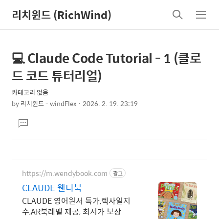
리치윈드 (RichWind)
검
메
색
뉴
💻 Claude Code Tutorial - 1 (클로
상
본
문
세
드 코드 튜터리얼)
제
컨
목
카테고리 없음
텐
by
리치윈드 - windFlex
2026. 2. 19. 23:19
츠
본
댓
문
글
달
기
https://m.wendybook.com
광고
CLAUDE 웬디북
CLAUDE 영어원서 특가,렉사일지
수,AR북레벨 제공, 최저가 보상