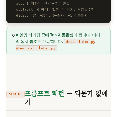
- add: 0 더하기, 양수+음수 혼합
- subtract: 0 빼기, 같은 수 빼기, 부동소수점
- divide: 음수÷음수, 0÷숫자, ÷1(항등원)
파일명 타이핑 중에
Tab 자동완성
이 됩니다. 여러 파
💡
일 동시 참조도 가능합니다:
@calculator.py
@test_calculator.py
프롬프트 패턴
— 되묻기 없애
STEP 05
기