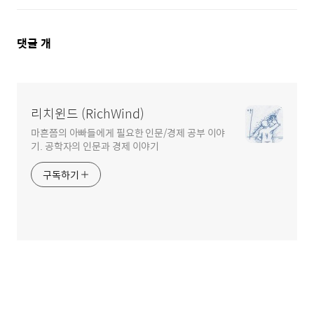
댓
댓글
개
글
영
역
리치윈드 (RichWind)
마흔쯤의 아빠들에게 필요한 인문/경제 공부 이야
기. 공학자의 인문과 경제 이야기
구독하기