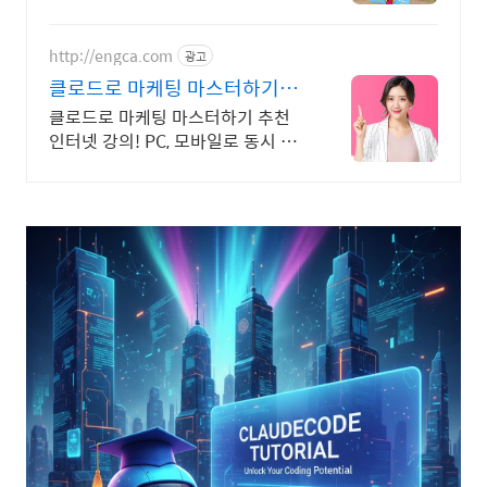
http://engca.com
광고
클로드로 마케팅 마스터하기
PC/스마트폰 동영상강의
클로드로 마케팅 마스터하기 추천
인터넷 강의! PC, 모바일로 동시 수
강 가능 인강으로 언제 어디서든 공
부하세요! 일타강사직강!