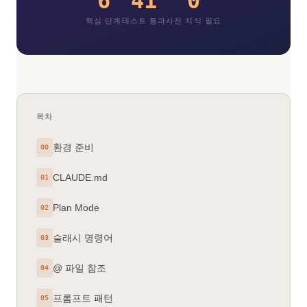
6
41
0
핵심 단계
테스트 통과
사전 지식 필요
목차
환경 준비
00
CLAUDE.md
01
Plan Mode
02
슬래시 명령어
03
@ 파일 참조
04
프롬프트 패턴
05