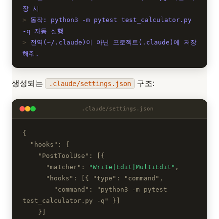
장 시
동작: python3 -m pytest test_calculator.py
-q 자동 실행
전역(~/.claude)이 아닌 프로젝트(.claude)에 저장
해줘.
생성되는
구조:
.claude/settings.json
.claude/settings.json
{
"hooks": {
"PostToolUse": [{
"matcher":
"Write|Edit|MultiEdit"
,
"hooks": [{ "type": "command",
"command": "python3 -m pytest
test_calculator.py -q" }]
}]