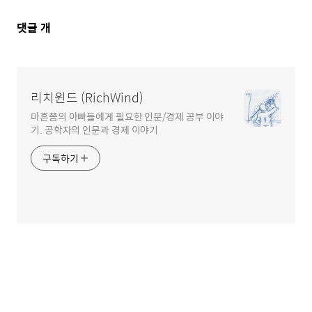
댓
댓글
개
글
영
역
리치윈드 (RichWind)
마흔쯤의 아빠들에게 필요한 인문/경제 공부 이야
기. 공학자의 인문과 경제 이야기
구독하기