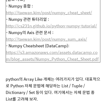
- Numpy 종합 :
http://taewan.kim/post/numpy_cheat_sheet/
- Numpy 관련 튜터리얼 :
http://cs231n.github.io/python-numpy-tutorial/
- Numpy의 Axis 관련 문서 :
http://taewan.kim/post/numpy_sum_axis/
- Numpy Cheatsheet (DataCamp):
https://s3.amazonaws.com/assets.datacamp.co
m/blog_assets/Numpy_Python_Cheat_Sheet.pdf
python의 Array Like 개체는 여러가지가 있다. 대표적으
로 Python 자체 문법에 해당하는 List / Tuple /
Dictionary / Set 등이 있다. 여기에서는 자체 문법 중
List를 고려해 보자.