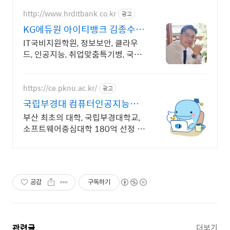
http://www.hrditbank.co.kr
광고
KG에듀원 아이티뱅크 김종수
27년경력전문가 IT취업상담
IT국비지원학원, 정보보안, 클라우
드, 인공지능, 취업맞춤특기병, 국비
취업교육.
https://ce.pknu.ac.kr/
광고
국립부경대 컴퓨터인공지능학
부
부산 최초의 대학, 국립부경대학교,
소프트웨어중심대학 180억 선정 :
과학기술정보통신부 소프트웨어중
심대학 선정 (187억원 지원)
공감
구독하기
관련글
더보기