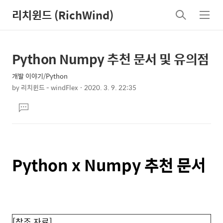
리치윈드 (RichWind)
검
메
색
뉴
Python Numpy 추천 문서 및 유의점
상
본
문
세
개발 이야기/Python
제
컨
by
리치윈드 - windFlex
2020. 3. 9. 22:35
목
본
텐
댓
문
츠
글
달
기
Python x Numpy 추천 문서
[참조 자료]